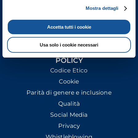
Newsletter
Mostra dettagli
ACCESSIBILITÀ
Accetta tutti i cookie
Pagina di accoglienza Accessibile
Dichiarazione di Accessibilità
Usa solo i cookie necessari
POLICY
Codice Etico
Cookie
Parità di genere e inclusione
Qualità
Social Media
Privacy
Whistleblowing