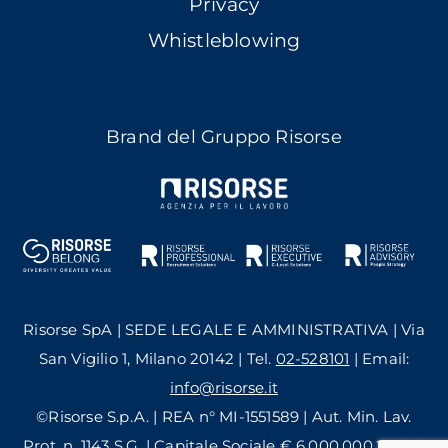
Privacy
Whistleblowing
Brand del Gruppo Risorse
Risorse SpA | SEDE LEGALE E AMMINISTRATIVA | Via
San Vigilio 1, Milano 20142 | Tel.
02-528101
| Email:
info@risorse.it
©Risorse S.p.A. | REA n° MI-1551589 | Aut. Min. Lav.
Prot. n. 1143 S.G. | Capitale Sociale € 6.000.000,24 i.v. |