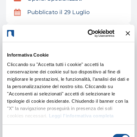
Pubblicato il 29 Luglio
Manutentore del verde – Giardiniere
Rivergaro, PC, Emilia-Romagna
Informativa Cookie
Operai Specializzati
Cliccando su "Accetta tutti i cookie" accetti la
Pubblicato il 29 Luglio
conservazione dei cookie sul tuo dispositivo al fine di
migliorare le prestazioni, le funzionalità, l’analisi dei dati e
la personalizzazione del nostro sito. Cliccando su
Saldocarpentiere – conoscenza
"Acconsenti ai selezionati" accetti di selezionare le
disegno tecnico
tipologie di cookie desiderate. Chiudendo il banner con la
"X" la navigazione proseguirà in presenza dei soli
Sissa Trecasali, PR, Emilia-
Romagna
cookies necessari.
Leggi l'informativa completa
Operai Specializzati
Selezione