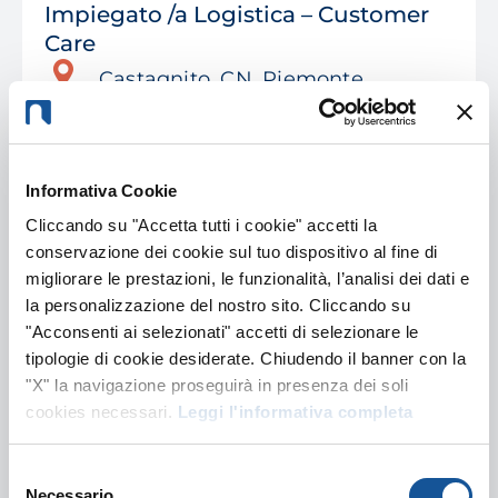
Impiegato /a Logistica – Customer
Care
Castagnito, CN, Piemonte
Logistica/Trasporti
Pubblicato il 27 Luglio
Informativa Cookie
Cliccando su "Accetta tutti i cookie" accetti la
conservazione dei cookie sul tuo dispositivo al fine di
Carrellista magazziniere
migliorare le prestazioni, le funzionalità, l’analisi dei dati e
Nizza Monferrato, AT, Piemonte
la personalizzazione del nostro sito. Cliccando su
"Acconsenti ai selezionati" accetti di selezionare le
Logistica/Trasporti
tipologie di cookie desiderate. Chiudendo il banner con la
"X" la navigazione proseguirà in presenza dei soli
Pubblicato il 22 Luglio
cookies necessari.
Leggi l'informativa completa
Addetto /a carico e scarico merci –
Selezione
Necessario