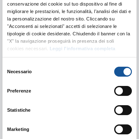
conservazione dei cookie sul tuo dispositivo al fine di
Manutentore Elettromeccanico
migliorare le prestazioni, le funzionalità, l’analisi dei dati e
Verona, VR, Veneto
la personalizzazione del nostro sito. Cliccando su
"Acconsenti ai selezionati" accetti di selezionare le
Manutentore Elettrico/Meccanico
tipologie di cookie desiderate. Chiudendo il banner con la
"X" la navigazione proseguirà in presenza dei soli
Pubblicato il 24 Luglio
cookies necessari.
Leggi l'informativa completa
Selezione
Meccanico mezzi – Addetto /a alla
Necessario
del
manutenzione mezzi
consenso
Altavilla Vicentina, VI, Veneto
Preferenze
Manutentore Elettrico/Meccanico
Statistiche
Pubblicato il 24 Luglio
Marketing
Manutentore Elettromeccanico