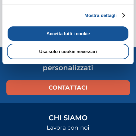
Villorba, TV, Veneto
Mostra dettagli
Manutentore Elettrico/Meccanico
Pubblicato il 23 Luglio
Accetta tutti i cookie
Usa solo i cookie necessari
Costruiamo percorsi
personalizzati
CONTATTACI
CHI SIAMO
Lavora con noi