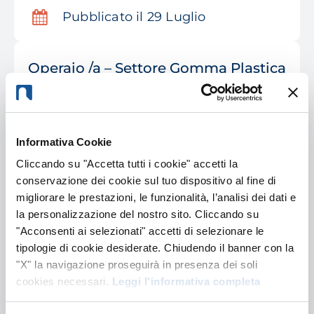
Pubblicato il 29 Luglio
Operaio /a – Settore Gomma Plastica
Chiuduno, BG, Lombardia
Produzione/Operations
Informativa Cookie
Pubblicato il 29 Luglio
Cliccando su "Accetta tutti i cookie" accetti la
conservazione dei cookie sul tuo dispositivo al fine di
migliorare le prestazioni, le funzionalità, l’analisi dei dati e
Addetto /a alla raffinazione del riso
la personalizzazione del nostro sito. Cliccando su
Valle Lomellina, PV, Lombardia
"Acconsenti ai selezionati" accetti di selezionare le
tipologie di cookie desiderate. Chiudendo il banner con la
Produzione/Operations
"X" la navigazione proseguirà in presenza dei soli
cookies necessari.
Leggi l'informativa completa
Pubblicato il 28 Luglio