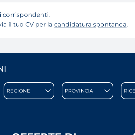
 corrispondenti.
via il tuo CV per la
candidatura spontanea
.
NI
REGIONE
PROVINCIA