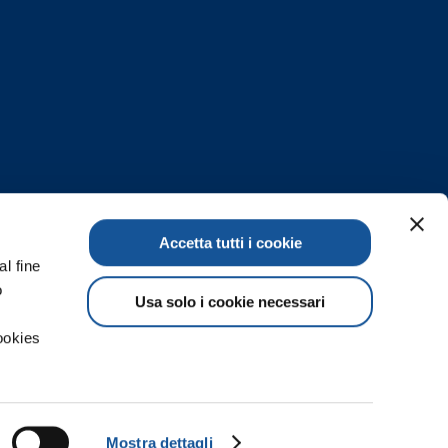
Accetta tutti i cookie
al fine
o
Usa solo i cookie necessari
ookies
02-528101
| Email:
info@risorse.it
00.000,24 i.v. | P.iva / C.F. 12388680154
Mostra dettagli