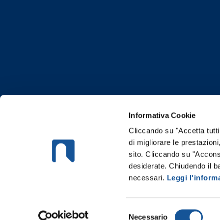
Informativa Cookie
Cliccando su "Accetta tutti
di migliorare le prestazioni
sito. Cliccando su "Acconse
desiderate. Chiudendo il b
necessari.
Leggi l'inform
Risorse SpA | SEDE LEGALE E AMM
©Risorse S.p.A. | REA n° MI-1551589 | Au
Selezione
Necessario