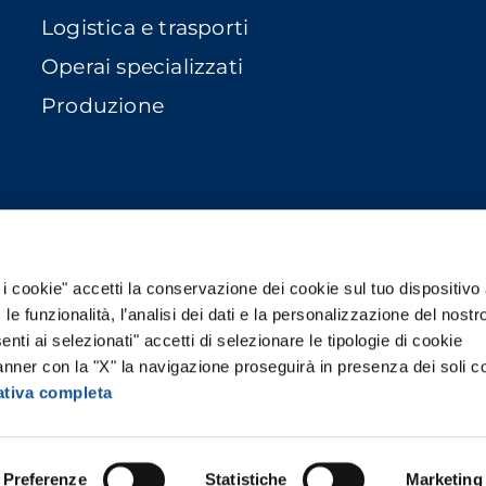
Logistica e trasporti
Operai specializzati
Produzione
Brand del Gruppo Risorse
 i cookie" accetti la conservazione dei cookie sul tuo dispositivo 
, le funzionalità, l’analisi dei dati e la personalizzazione del nostr
nti ai selezionati" accetti di selezionare le tipologie di cookie
anner con la "X" la navigazione proseguirà in presenza dei soli c
ativa completa
INISTRATIVA | Via San Vigilio 1, Milano 20142 | Tel.
t. Min. Lav. Prot. n. 1143 S.G. | Capitale Sociale € 6.0
Preferenze
Statistiche
Marketing