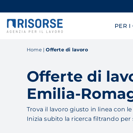
Skip
to
main
PER I
content
Home
|
Offerte di lavoro
Offerte di la
Emilia-Roma
Trova il lavoro giusto in linea con l
Inizia subito la ricerca filtrando per