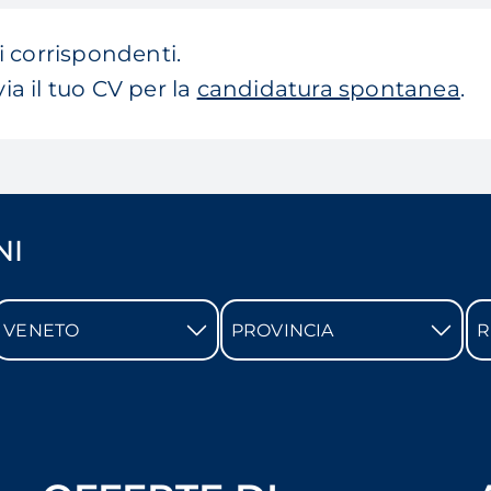
 corrispondenti.
via il tuo CV per la
candidatura spontanea
.
NI
VENETO
PROVINCIA