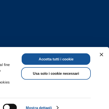
Accetta tutti i cookie
al fine
o
Usa solo i cookie necessari
ookies
02-528101
| Email:
info@risorse.it
00.000,24 i.v. | P.iva / C.F. 12388680154
Mostra dettagli