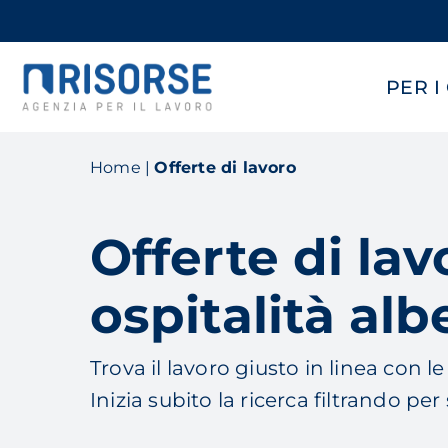
Skip
to
main
PER I
content
Home
|
Offerte di lavoro
Offerte di la
ospitalità al
Trova il lavoro giusto in linea con l
Inizia subito la ricerca filtrando per