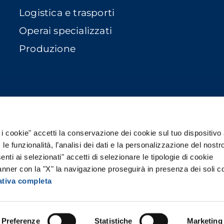
Logistica e trasporti
Operai specializzati
Produzione
Brand del Gruppo Risorse
 i cookie" accetti la conservazione dei cookie sul tuo dispositivo 
, le funzionalità, l’analisi dei dati e la personalizzazione del nostr
nti ai selezionati" accetti di selezionare le tipologie di cookie
anner con la "X" la navigazione proseguirà in presenza dei soli c
ativa completa
INISTRATIVA | Via San Vigilio 1, Milano 20142 | Tel.
t. Min. Lav. Prot. n. 1143 S.G. | Capitale Sociale € 6.0
Preferenze
Statistiche
Marketing