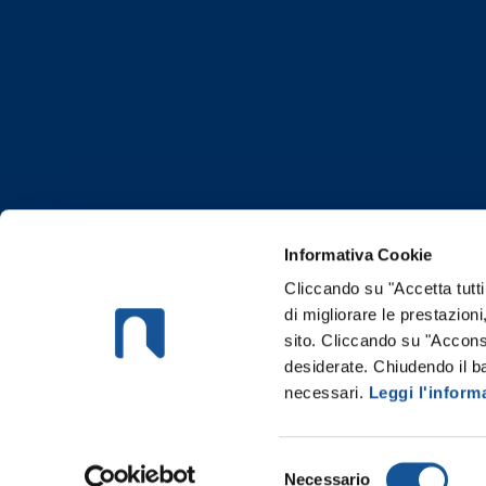
Informativa Cookie
Cliccando su "Accetta tutti
di migliorare le prestazioni
sito. Cliccando su "Acconse
desiderate. Chiudendo il b
necessari.
Leggi l'inform
Risorse SpA | SEDE LEGALE E AMM
©Risorse S.p.A. | REA n° MI-1551589 | Au
Selezione
Necessario